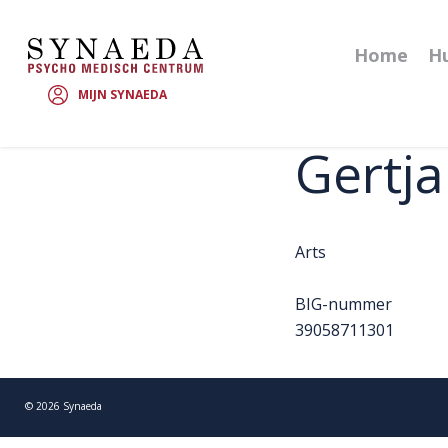
Home
Hu
MIJN SYNAEDA
Gertja
Arts
BIG-nummer
39058711301
©
2026
Synaeda