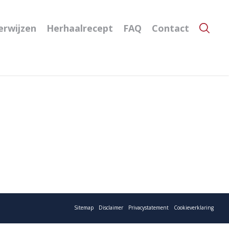
erwijzen
Herhaalrecept
FAQ
Contact
Sitemap
Disclaimer
Privacystatement
Cookieverklaring