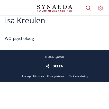
Isa Kreulen
WO-psycholoog
©
2026
Synaeda
DELEN
DELEN
Sitemap
Disclaimer
Privacystatement
Cookieverklaring