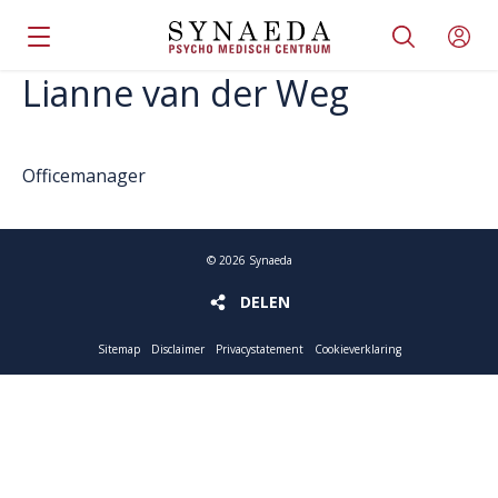
Lianne van der Weg
Officemanager
©
2026
Synaeda
DELEN
DELEN
Sitemap
Disclaimer
Privacystatement
Cookieverklaring