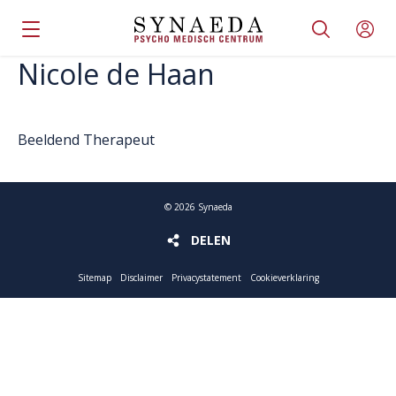
Nicole de Haan
Beeldend Therapeut
©
2026
Synaeda
DELEN
DELEN
Sitemap
Disclaimer
Privacystatement
Cookieverklaring