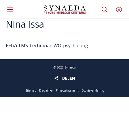
Nina Issa
EEG/rTMS Technician WO-psycholoog
©
2026
Synaeda
DELEN
DELEN
Sitemap
Disclaimer
Privacystatement
Cookieverklaring