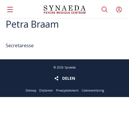
Petra Braam
Secretaresse
©
2026
Synaeda
DELEN
DELEN
Sitemap
Disclaimer
Privacystatement
Cookieverklaring