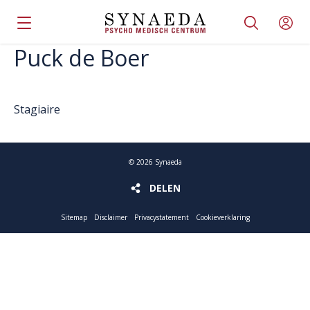
Puck de Boer
Stagiaire
©
2026
Synaeda
DELEN
DELEN
Sitemap
Disclaimer
Privacystatement
Cookieverklaring