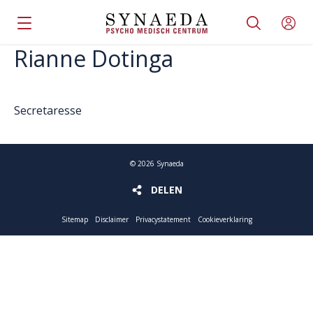
Rianne Dotinga
Secretaresse
©
2026
Synaeda
DELEN
DELEN
Sitemap
Disclaimer
Privacystatement
Cookieverklaring