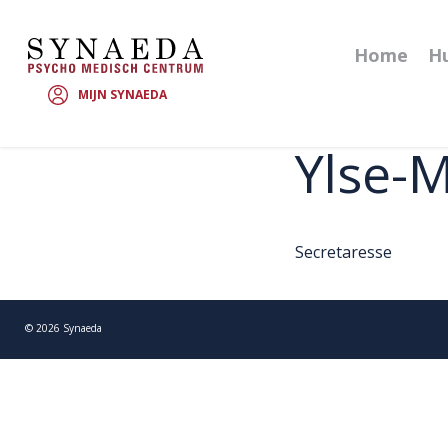
Home
Hu
MIJN SYNAEDA
Ylse-
Secretaresse
©
2026
Synaeda