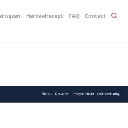
erwijzen
Herhaalrecept
FAQ
Contact
Sitemap
Disclaimer
Privacystatement
Cookieverklaring