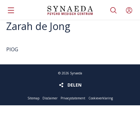
Zarah de Jong
PIOG
©
2026
Synaeda
DELEN
DELEN
Sitemap
Disclaimer
Privacystatement
Cookieverklaring