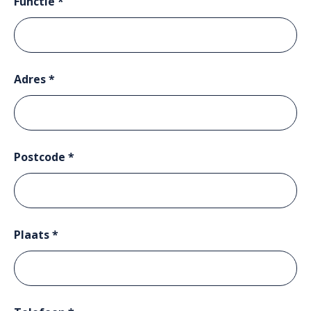
Functie *
Adres *
Postcode *
Plaats *