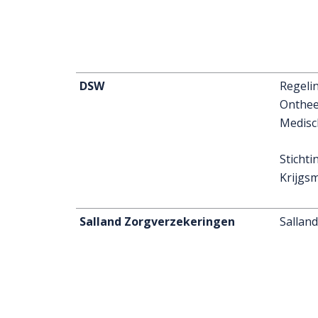
DSW
Regeli
Onthee
Medisc
Sticht
Krijgs
Salland Zorgverzekeringen
Sallan