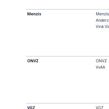
Menzis
Menzis
Anderz
Vink V
ONVZ
ONVZ
VvAA
VGZ
VGZ