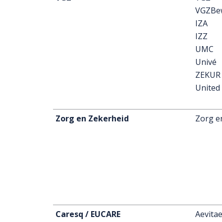
VGZBe
IZA
IZZ
UMC
Univé
ZEKUR
United
Zorg en Zekerheid
Zorg e
Caresq / EUCARE
Aevita