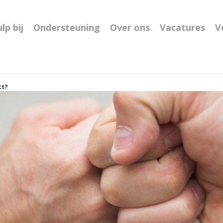
lp bij
Ondersteuning
Over ons
Vacatures
V
ct?