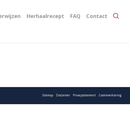
erwijzen
Herhaalrecept
FAQ
Contact
Sitemap
Disclaimer
Privacystatement
Cookieverklaring