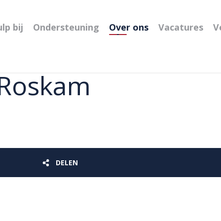
lp bij
Ondersteuning
Over ons
Vacatures
V
 Roskam
DELEN
DELEN