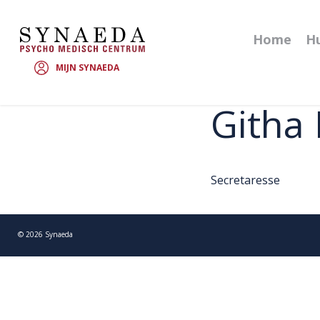
Home
Hu
MIJN SYNAEDA
Githa
Secretaresse
©
2026
Synaeda