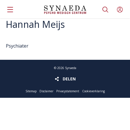
Hannah Meijs
Psychiater
©
2026
Synaeda
DELEN
DELEN
Sitemap
Disclaimer
Privacystatement
Cookieverklaring