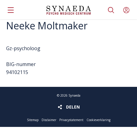
Neeke Moltmaker
Gz-psycholoog
BIG-nummer
94102115
©
2026
Synaeda
DELEN
DELEN
Sitemap
Disclaimer
Privacystatement
Cookieverklaring