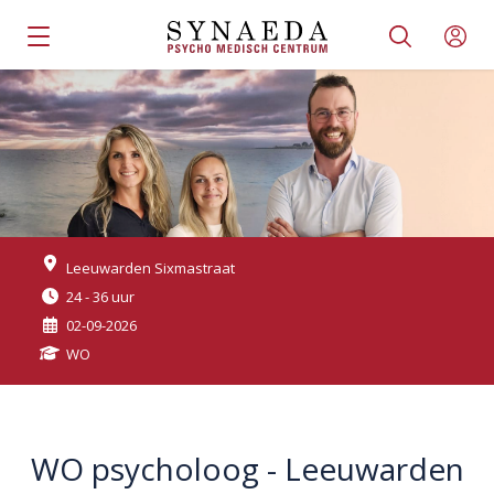
Leeuwarden Sixmastraat
24 - 36 uur
02-09-2026
WO
WO psycholoog - Leeuwarden