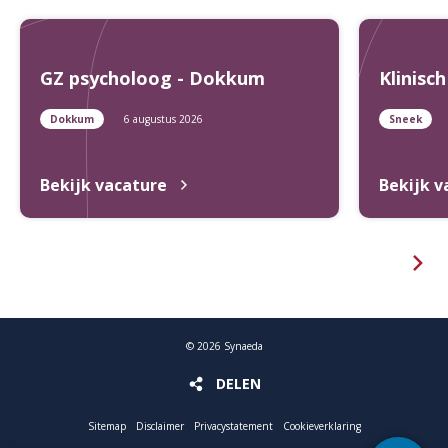
GZ psycholoog - Dokkum
Klinisc
Dokkum
6 augustus 2026
Sneek
Bekijk vacature
Bekijk v
©
2026
Synaeda
DELEN
DELEN
Sitemap
Disclaimer
Privacystatement
Cookieverklaring