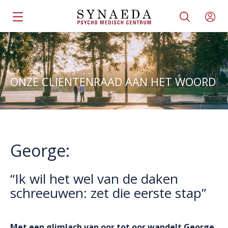
ONZE CLIËNTENRAAD AAN HET WOORD
George:
“Ik wil het wel van de daken
schreeuwen: zet die eerste stap”
Met een glimlach van oor tot oor wandelt George