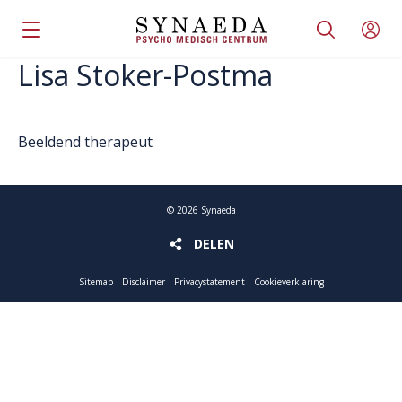
Lisa Stoker-Postma
Beeldend therapeut
©
2026
Synaeda
DELEN
DELEN
Sitemap
Disclaimer
Privacystatement
Cookieverklaring