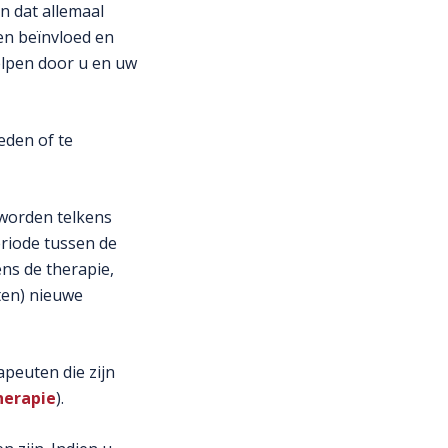
n dat allemaal
en beïnvloed en
elpen door u en uw
eden of te
 worden telkens
eriode tussen de
ns de therapie,
ten) nieuwe
peuten die zijn
herapie
).