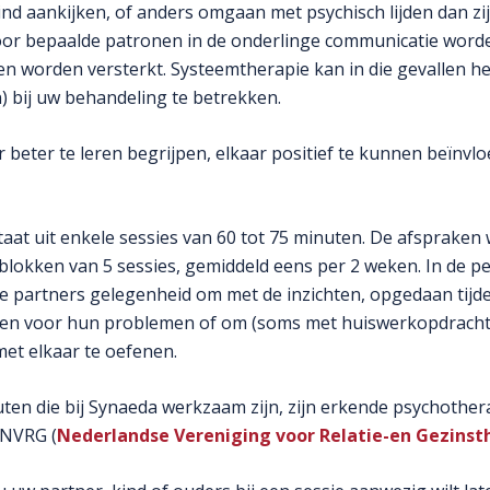
nd aankijken, of anders omgaan met psychisch lijden dan zij
or bepaalde patronen in de onderlinge communicatie word
n worden versterkt. Systeemtherapie kan in die gevallen h
n) bij uw behandeling te betrekken.
r beter te leren begrijpen, elkaar positief te kunnen beïnvlo
aat uit enkele sessies van 60 tot 75 minuten. De afspraken
 blokken van 5 sessies, gemiddeld eens per 2 weken. In de p
e partners gelegenheid om met de inzichten, opgedaan tijde
ken voor hun problemen of om (soms met huiswerkopdrach
met elkaar te oefenen.
en die bij Synaeda werkzaam zijn, zijn erkende psychothera
 NVRG (
Nederlandse Vereniging voor Relatie-en Gezinst