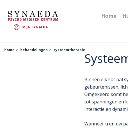
Home
Hu
MIJN SYNAEDA
home
behandelingen
systeemtherapie
Systee
Binnen elk sociaal 
gebeurtenissen, lich
Omgekeerd komt het 
tot spanningen en kl
interactie en dynamie
Wanneer u en uw par