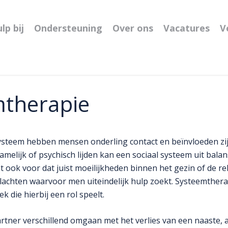
lp bij
Ondersteuning
Over ons
Vacatures
V
mtherapie
systeem hebben mensen onderling contact en beïnvloeden zij
amelijk of psychisch lijden kan een sociaal systeem uit bala
ook voor dat juist moeilijkheden binnen het gezin of de rel
achten waarvoor men uiteindelijk hulp zoekt. Systeemtherapi
k die hierbij een rol speelt.
tner verschillend omgaan met het verlies van een naaste, 