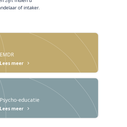
n zijn. Indien u
delaar of intaker.
EMDR
Lees meer
Psycho-educatie
Lees meer